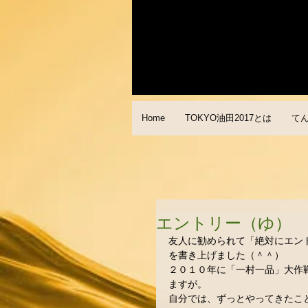
Home
TOKYO油田2017とは
て
エントリー（ゆ）
友人に勧められて「絶対にエン
を書き上げました（＾＾） 
２０１０年に「一村一品」大作
ますが。 
自分では、ずっとやってきたこ