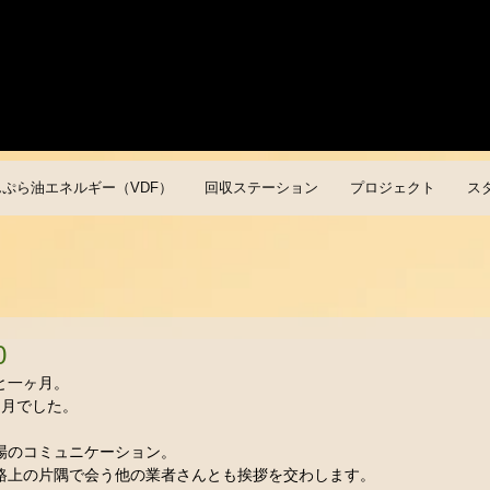
んぷら油エネルギー（VDF）
回収ステーション
プロジェクト
ス
0
一ヶ月。 
月でした。 　 
場のコミュニケーション。 
上の片隅で会う他の業者さんとも挨拶を交わします。 　 