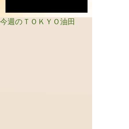
今週のＴＯＫＹＯ油田